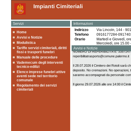
Impianti Cimiteriali
Servizi
Informazioni
Indirizzo
Via Lincoln, 144 - 90
Home
Telefono
0916177284-091740
Avvisi e Notizie
Orario
Martedì e Giovedì, or
Modulistica
Mercoledì, ore 15.00 
SERVIZIO REPERIBILITÀ PER I TRASP
Tariffe servizi cimiteriali, diritti
Avvisi e Notizie
NUMERO DI REPERIBILITÀ È: 335714
fissi e trasporti funebri
reperibilitatrasporto@comune.palermo.it
Manuale delle procedure
Vademecum degli interventi
Il 28.07.2026 il Cimitero dei Rotoli sarà 
tecnico-edilizi
deposito. No cremazioni. No operazioni, t
Elenco imprese funebri attive
saranno accompagnati da personale co
aventi sede nel territorio
comunale
Il giorno 29.07.2026 alle ore 14:00 il Cimi
Regolamento dei servizi
personale Re.Se.T di effettuare la disinfest
cimiteriali
ATTESTAZIONE DI CONFORMITA’ FE
ESUMATI O ESTUMULATI
Si comunica che, 14 e 15 luglio c.a., il Ci
di completamento del nuovo crematorio. No
14, andranno a deposito
AL FINE DEL RILASCIO DELLE LICE