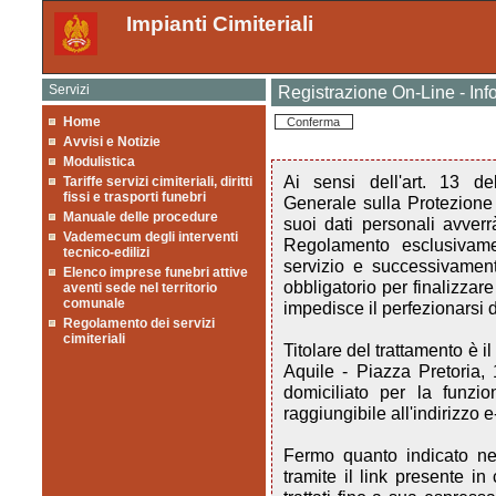
Impianti Cimiteriali
Servizi
Registrazione On-Line - I
Home
Conferma
Avvisi e Notizie
Modulistica
Ai sensi dell'art. 13 
Tariffe servizi cimiteriali, diritti
fissi e trasporti funebri
Generale sulla Protezione 
Manuale delle procedure
suoi dati personali avverrà
Vademecum degli interventi
Regolamento esclusivamen
tecnico-edilizi
servizio e successivamente
Elenco imprese funebri attive
obbligatorio per finalizzare
aventi sede nel territorio
comunale
impedisce il perfezionarsi 
Regolamento dei servizi
cimiteriali
Titolare del trattamento è
Aquile - Piazza Pretoria,
domiciliato per la funzi
raggiungibile all'indirizzo 
Fermo quanto indicato nel
tramite il link presente in