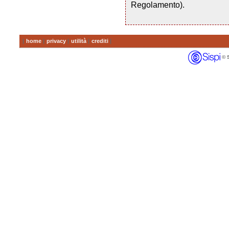
Regolamento).
|
home
|
privacy
|
utilità
|
crediti
|
© SI