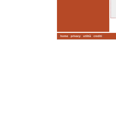
|
home
|
privacy
|
utilità
|
crediti
|