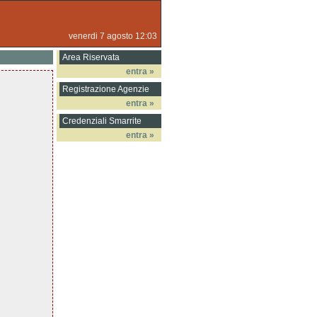
venerdi 7 agosto 12:03
Area Riservata
entra »
Registrazione Agenzie
entra »
Credenziali Smarrite
entra »