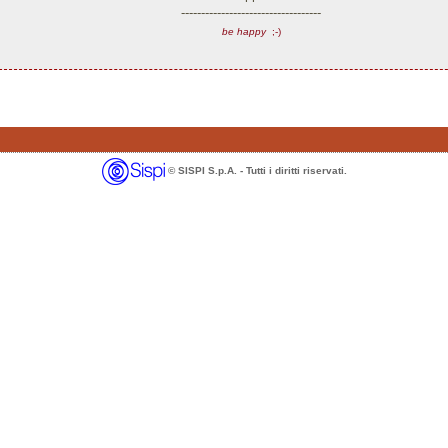
-----------------------------------
be happy
;-)
© SISPI S.p.A. - Tutti i diritti riservati.