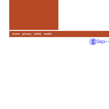
|
home
|
privacy
|
utilità
|
crediti
|
© SI