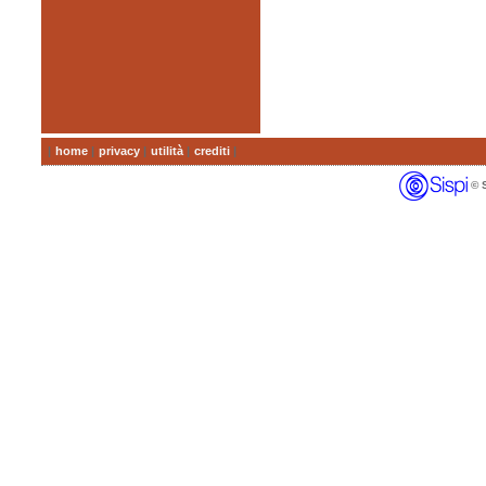
|
home
|
privacy
|
utilità
|
crediti
|
© SI