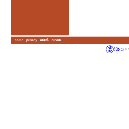
|
home
|
privacy
|
utilità
|
crediti
|
© SI