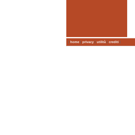
|
home
|
privacy
|
utilità
|
crediti
|